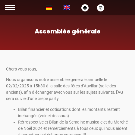
Assemblée générale
Chers vous tous,
Nous organisons notre assemblée générale annuelle le
02/02/2025 à 15h30 à la salle des fêtes d’Auvillar (salle des
anciens), afin d’échanger avec vous sur les sujets suivants, l’AG
sera suivie d’une crêpe party.
Bilan financier et cotisations dont les montants restent
inchangés (voir ci-dessous)
Rétrospective et Bilan de la Semaine musicale et du Marché
de Noël 2024 et remerciements à tous ceux qui nous aident
à perpétuer cet échange européen!!!!